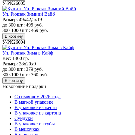
У-РК26005
Уп. Рюкзак Зимний Вайб
Размер:
49х42,5х19
до 300 шт.:
495
руб.
300-1000 шт.:
469
руб.
В корзину
У-РК26004
Уп. Рюкзак Зима в Кайф
Вес:
1300 гр.
Размер:
28х20x9
до 300 шт.:
379
руб.
300-1000 шт.:
360
руб.
В корзину
Новогодние подарки
C символом 2026 года
В мягкой упаковке
В упаковке из жести
В упаковке из картона
Сундуки
В упаковке из тубы
В мешочках
В рюкзаках