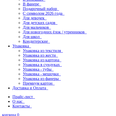
В фанере
Подарочный набор
С символом 2026 года
Для девочек
Для детских садов
Для мальчиков
Для новогодних ёлок / утренников
Для школ
Кондитерские
Упаковка
Упаковка из текстиля
Упаковка из жести
Упаковка из картона
Упаковка в сундуках
Упаковка - тубы
Упаковка - мешочки
Упаковка из фанеры
Премиум картон
Доставка и Оплата
Прайс-лист
О нас
Контакты
корзина
0