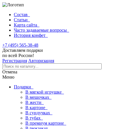
Состав
Статьи
Карта сайта
Часто задаваемые вопросы
История конфет
+7 (495) 565-38-48
Доставляем подарки
по всей России!
Регистрация
Авторизация
Отмена
Меню
Подарки
В мягкой игрушке
В мешочках
В жести
В картоне
В сундучках
В тубах
В премиум картоне
В рюкзаках