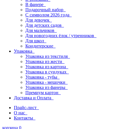
В фанере
Подарочный набор
С символом 2026 года
Для девочек
Для детских садов
Для мальчиков
Для новогодних ёлок / утренников
Для школ
Кондитерские
Упаковка
Упаковка из текстиля
Упаковка из жести
Упаковка из картона
Упаковка в сундуках
Упаковка - тубы
Упаковка - мешочки
Упаковка из фанеры
Премиум картон
Доставка и Оплата
Прайс-лист
О нас
Контакты
корзина
0