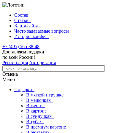
Состав
Статьи
Карта сайта
Часто задаваемые вопросы
История конфет
+7 (495) 565-38-48
Доставляем подарки
по всей России!
Регистрация
Авторизация
Отмена
Меню
Подарки
В мягкой игрушке
В мешочках
В жести
В картоне
В сундучках
В тубах
В премиум картоне
В рюкзаках