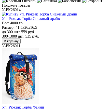
Похожие товары
У-РК26014
Уп. Рюкзак Торба Снежный драйв
Вес:
4000 гр.
Размер:
41.5х26х16.5
до 300 шт.:
559
руб.
300-1000 шт.:
535
руб.
В корзину
У-РК26011
Уп. Рюкзак Торба Фанни