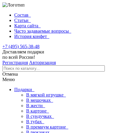
Состав
Статьи
Карта сайта
Часто задаваемые вопросы
История конфет
+7 (495) 565-38-48
Доставляем подарки
по всей России!
Регистрация
Авторизация
Отмена
Меню
Подарки
В мягкой игрушке
В мешочках
В жести
В картоне
В сундучках
В тубах
В премиум картоне
В рюкзаках