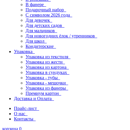
В фанере
Подарочный набор
С символом 2026 года
Для девочек
Для детских садов
Для мальчиков
Для новогодних ёлок / утренников
Для школ
Кондитерские
Упаковка
Упаковка из текстиля
Упаковка из жести
Упаковка из картона
Упаковка в сундуках
Упаковка - тубы
Упаковка - мешочки
Упаковка из фанеры
Премиум картон
Доставка и Оплата
Прайс-лист
О нас
Контакты
корзина
0