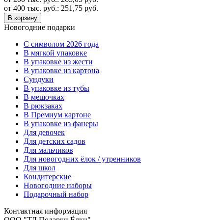
от 400 тыс. руб.:
251,75
руб.
В корзину
Новогодние подарки
C символом 2026 года
В мягкой упаковке
В упаковке из жести
В упаковке из картона
Сундуки
В упаковке из тубы
В мешочках
В рюкзаках
В Премиум картоне
В упаковке из фанеры
Для девочек
Для детских садов
Для мальчиков
Для новогодних ёлок / утренников
Для школ
Кондитерские
Новогодние наборы
Подарочный набор
Контактная информация
ООО "ТД Подарки Ёлки"