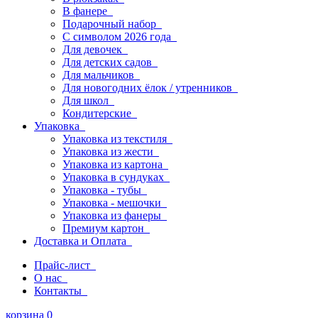
В фанере
Подарочный набор
С символом 2026 года
Для девочек
Для детских садов
Для мальчиков
Для новогодних ёлок / утренников
Для школ
Кондитерские
Упаковка
Упаковка из текстиля
Упаковка из жести
Упаковка из картона
Упаковка в сундуках
Упаковка - тубы
Упаковка - мешочки
Упаковка из фанеры
Премиум картон
Доставка и Оплата
Прайс-лист
О нас
Контакты
корзина
0