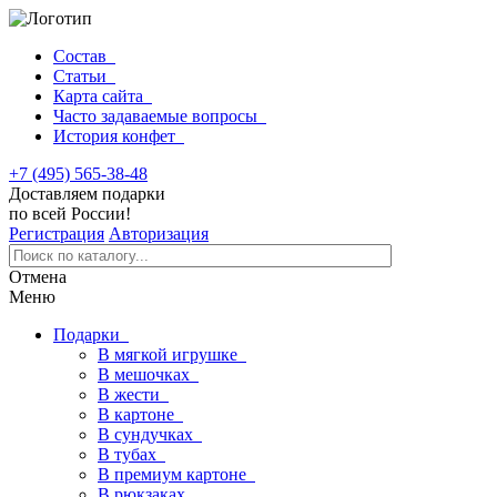
Состав
Статьи
Карта сайта
Часто задаваемые вопросы
История конфет
+7 (495) 565-38-48
Доставляем подарки
по всей России!
Регистрация
Авторизация
Отмена
Меню
Подарки
В мягкой игрушке
В мешочках
В жести
В картоне
В сундучках
В тубах
В премиум картоне
В рюкзаках