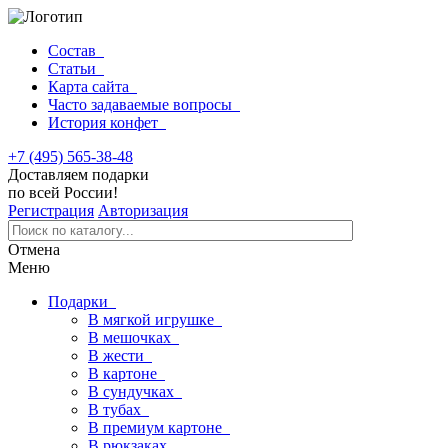
Состав
Статьи
Карта сайта
Часто задаваемые вопросы
История конфет
+7 (495) 565-38-48
Доставляем подарки
по всей России!
Регистрация
Авторизация
Отмена
Меню
Подарки
В мягкой игрушке
В мешочках
В жести
В картоне
В сундучках
В тубах
В премиум картоне
В рюкзаках