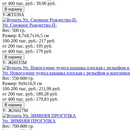
от 400 тыс. руб.:
39,90
руб.
В корзину
У-ЖТ039А
Уп. Cнежное Рождество-П-
Вес:
500 гр.
Размер:
8,7х8,7х16,5 см
100-200 тыс. руб.:
217
руб.
от 200 тыс. руб.:
195
руб.
от 400 тыс. руб.:
179
руб.
В корзину
У- ЖН035М
Уп. Новогодние чудеса крышка плоская с рельефом и конгрево
Вес:
550-600 гр.
Размер:
9х9х16,9 см
100-200 тыс. руб.:
211,99
руб.
от 200 тыс. руб.:
189,28
руб.
от 400 тыс. руб.:
179,83
руб.
В корзину
У- Ж26027М
Уп. ЗИМНЯЯ ПРОГУЛКА
Вес:
700-800 гр.