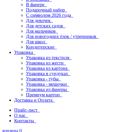
В фанере
Подарочный набор
С символом 2026 года
Для девочек
Для детских садов
Для мальчиков
Для новогодних ёлок / утренников
Для школ
Кондитерские
Упаковка
Упаковка из текстиля
Упаковка из жести
Упаковка из картона
Упаковка в сундуках
Упаковка - тубы
Упаковка - мешочки
Упаковка из фанеры
Премиум картон
Доставка и Оплата
Прайс-лист
О нас
Контакты
корзина
0