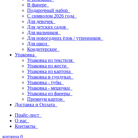
В фанере
Подарочный набор
С символом 2026 года
Для девочек
Для детских садов
Для мальчиков
Для новогодних ёлок / утренников
Для школ
Кондитерские
Упаковка
Упаковка из текстиля
Упаковка из жести
Упаковка из картона
Упаковка в сундуках
Упаковка - тубы
Упаковка - мешочки
Упаковка из фанеры
Премиум картон
Доставка и Оплата
Прайс-лист
О нас
Контакты
корзина
0