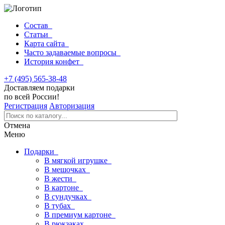
Состав
Статьи
Карта сайта
Часто задаваемые вопросы
История конфет
+7 (495) 565-38-48
Доставляем подарки
по всей России!
Регистрация
Авторизация
Отмена
Меню
Подарки
В мягкой игрушке
В мешочках
В жести
В картоне
В сундучках
В тубах
В премиум картоне
В рюкзаках