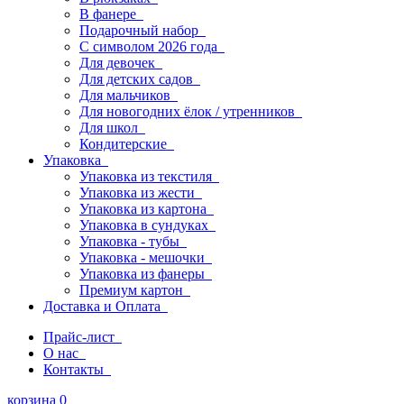
В фанере
Подарочный набор
С символом 2026 года
Для девочек
Для детских садов
Для мальчиков
Для новогодних ёлок / утренников
Для школ
Кондитерские
Упаковка
Упаковка из текстиля
Упаковка из жести
Упаковка из картона
Упаковка в сундуках
Упаковка - тубы
Упаковка - мешочки
Упаковка из фанеры
Премиум картон
Доставка и Оплата
Прайс-лист
О нас
Контакты
корзина
0