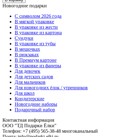
Новогодние подарки
C символом 2026 года
В мягкой упаковке
В упаковке из жести
В упаковке из картона
Сундуки
В упаковке из тубы
В мешочках
В рюкзаках
В Премиум картоне
В упаковке из фанеры
Для девочек
Для детских садов
Для мальчиков
Для новогодних ёлок / утренников
Для школ
Кондитерские
Новогодние наборы
Подарочный набор
Контактная информация
ООО "ТД Подарки Ёлки"
Телефон: +7 (495) 565-38-48 многоканальный
Почта: info@podarki-elki.ru