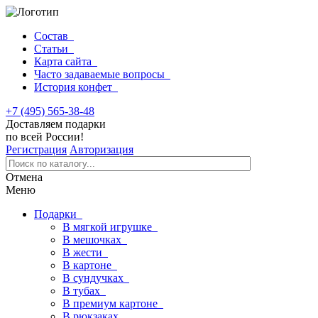
Состав
Статьи
Карта сайта
Часто задаваемые вопросы
История конфет
+7 (495) 565-38-48
Доставляем подарки
по всей России!
Регистрация
Авторизация
Отмена
Меню
Подарки
В мягкой игрушке
В мешочках
В жести
В картоне
В сундучках
В тубах
В премиум картоне
В рюкзаках