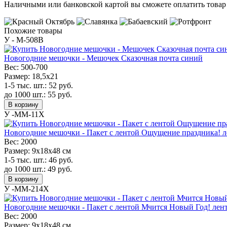
Наличными или банковской картой вы сможете оплатить товар 
Похожие товары
У - M-508B
Новогодние мешочки - Мешочек Сказочная почта синий
Вес:
500-700
Размер:
18,5х21
1-5 тыс. шт.:
52
руб.
до 1000 шт.:
55
руб.
В корзину
У -MM-11X
Новогодние мешочки - Пакет с лентой Ощущение праздника! ле
Вес:
2000
Размер:
9х18х48 см
1-5 тыс. шт.:
46
руб.
до 1000 шт.:
49
руб.
В корзину
У -MM-214X
Новогодние мешочки - Пакет с лентой Мчится Новый Год! лента
Вес:
2000
Размер:
9х18х48 см