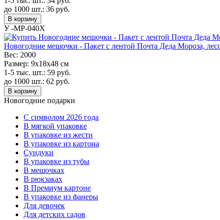
1-5 тыс. шт.:
34
руб.
до 1000 шт.:
36
руб.
В корзину
У -MP-040X
Новогодние мешочки - Пакет с лентой Почта Деда Мороза, лесс
Вес:
2000
Размер:
9х18х48 см
1-5 тыс. шт.:
59
руб.
до 1000 шт.:
62
руб.
В корзину
Новогодние подарки
C символом 2026 года
В мягкой упаковке
В упаковке из жести
В упаковке из картона
Сундуки
В упаковке из тубы
В мешочках
В рюкзаках
В Премиум картоне
В упаковке из фанеры
Для девочек
Для детских садов