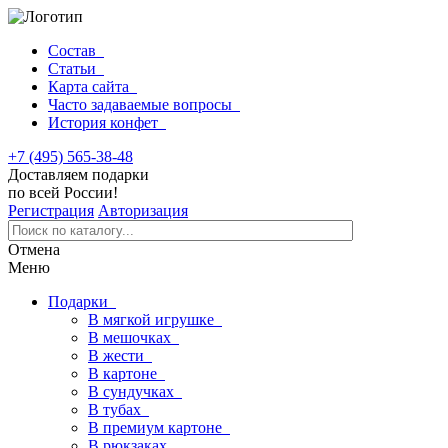
Состав
Статьи
Карта сайта
Часто задаваемые вопросы
История конфет
+7 (495) 565-38-48
Доставляем подарки
по всей России!
Регистрация
Авторизация
Отмена
Меню
Подарки
В мягкой игрушке
В мешочках
В жести
В картоне
В сундучках
В тубах
В премиум картоне
В рюкзаках