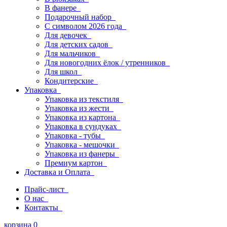
В фанере
Подарочный набор
С символом 2026 года
Для девочек
Для детских садов
Для мальчиков
Для новогодних ёлок / утренников
Для школ
Кондитерские
Упаковка
Упаковка из текстиля
Упаковка из жести
Упаковка из картона
Упаковка в сундуках
Упаковка - тубы
Упаковка - мешочки
Упаковка из фанеры
Премиум картон
Доставка и Оплата
Прайс-лист
О нас
Контакты
корзина
0