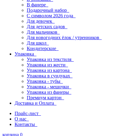
В фанере
Подарочный набор
С символом 2026 года
Для девочек
Для детских садов
Для мальчиков
Для новогодних ёлок / утренников
Для школ
Кондитерские
Упаковка
Упаковка из текстиля
Упаковка из жести
Упаковка из картона
Упаковка в сундуках
Упаковка - тубы
Упаковка - мешочки
Упаковка из фанеры
Премиум картон
Доставка и Оплата
Прайс-лист
О нас
Контакты
корзина
0