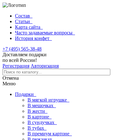
Состав
Статьи
Карта сайта
Часто задаваемые вопросы
История конфет
+7 (495) 565-38-48
Доставляем подарки
по всей России!
Регистрация
Авторизация
Отмена
Меню
Подарки
В мягкой игрушке
В мешочках
В жести
В картоне
В сундучках
В тубах
В премиум картоне
В рюкзаках