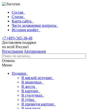
Состав
Статьи
Карта сайта
Часто задаваемые вопросы
История конфет
+7 (495) 565-38-48
Доставляем подарки
по всей России!
Регистрация
Авторизация
Отмена
Меню
Подарки
В мягкой игрушке
В мешочках
В жести
В картоне
В сундучках
В тубах
В премиум картоне
В рюкзаках