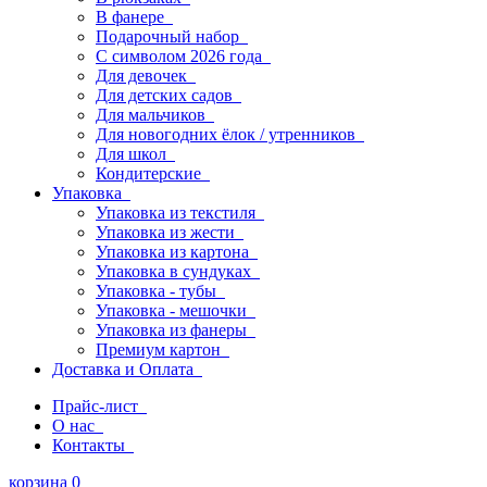
В фанере
Подарочный набор
С символом 2026 года
Для девочек
Для детских садов
Для мальчиков
Для новогодних ёлок / утренников
Для школ
Кондитерские
Упаковка
Упаковка из текстиля
Упаковка из жести
Упаковка из картона
Упаковка в сундуках
Упаковка - тубы
Упаковка - мешочки
Упаковка из фанеры
Премиум картон
Доставка и Оплата
Прайс-лист
О нас
Контакты
корзина
0