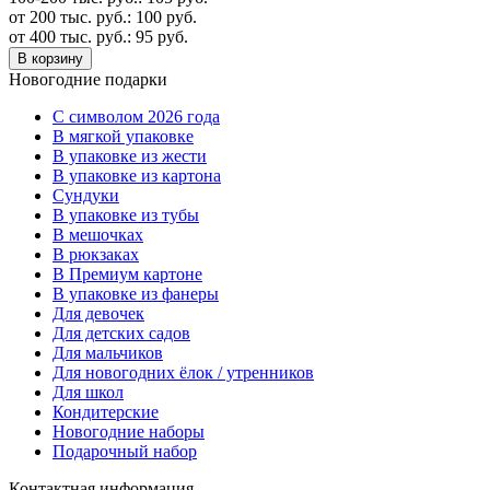
от 200 тыс. руб.:
100
руб.
от 400 тыс. руб.:
95
руб.
В корзину
Новогодние подарки
C символом 2026 года
В мягкой упаковке
В упаковке из жести
В упаковке из картона
Сундуки
В упаковке из тубы
В мешочках
В рюкзаках
В Премиум картоне
В упаковке из фанеры
Для девочек
Для детских садов
Для мальчиков
Для новогодних ёлок / утренников
Для школ
Кондитерские
Новогодние наборы
Подарочный набор
Контактная информация