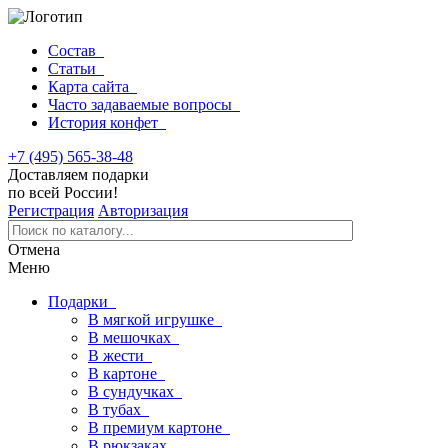
Состав
Статьи
Карта сайта
Часто задаваемые вопросы
История конфет
+7 (495) 565-38-48
Доставляем подарки
по всей России!
Регистрация
Авторизация
Отмена
Меню
Подарки
В мягкой игрушке
В мешочках
В жести
В картоне
В сундучках
В тубах
В премиум картоне
В рюкзаках