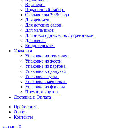
В фанере
Подарочный набор
С символом 2026 года
Для девочек
Для детских садов
Для мальчиков
Для новогодних ёлок / утренников
Для школ
Кондитерские
Упаковка
Упаковка из текстиля
Упаковка из жести
Упаковка из картона
Упаковка в сундуках
Упаковка - тубы
Упаковка - мешочки
Упаковка из фанеры
Премиум картон
Доставка и Оплата
Прайс-лист
О нас
Контакты
корзина
0