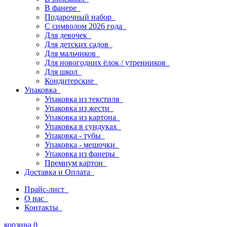
В фанере
Подарочный набор
С символом 2026 года
Для девочек
Для детских садов
Для мальчиков
Для новогодних ёлок / утренников
Для школ
Кондитерские
Упаковка
Упаковка из текстиля
Упаковка из жести
Упаковка из картона
Упаковка в сундуках
Упаковка - тубы
Упаковка - мешочки
Упаковка из фанеры
Премиум картон
Доставка и Оплата
Прайс-лист
О нас
Контакты
корзина
0