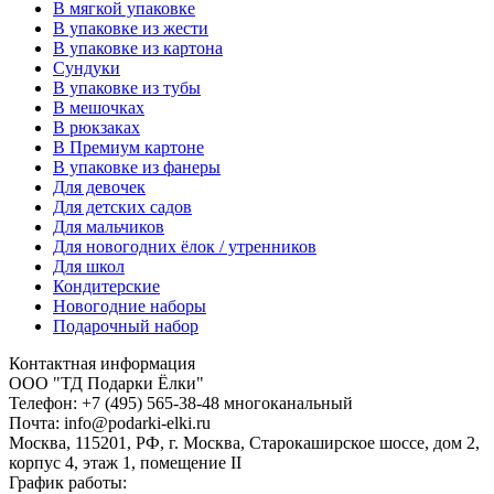
В мягкой упаковке
В упаковке из жести
В упаковке из картона
Сундуки
В упаковке из тубы
В мешочках
В рюкзаках
В Премиум картоне
В упаковке из фанеры
Для девочек
Для детских садов
Для мальчиков
Для новогодних ёлок / утренников
Для школ
Кондитерские
Новогодние наборы
Подарочный набор
Контактная информация
ООО "ТД Подарки Ёлки"
Телефон: +7 (495) 565-38-48 многоканальный
Почта: info@podarki-elki.ru
Москва, 115201, РФ, г. Москва, Старокаширское шоссе, дом 2,
корпус 4, этаж 1, помещение II
График работы: