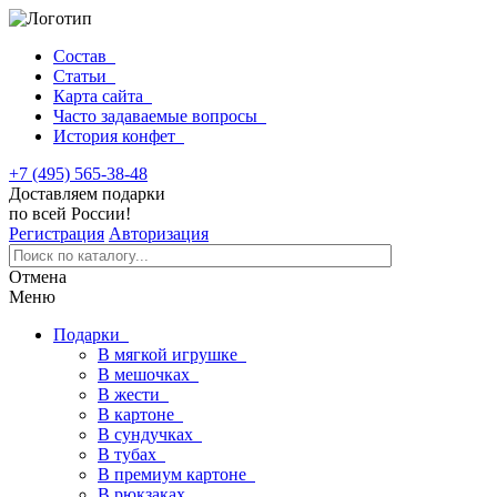
Состав
Статьи
Карта сайта
Часто задаваемые вопросы
История конфет
+7 (495) 565-38-48
Доставляем подарки
по всей России!
Регистрация
Авторизация
Отмена
Меню
Подарки
В мягкой игрушке
В мешочках
В жести
В картоне
В сундучках
В тубах
В премиум картоне
В рюкзаках