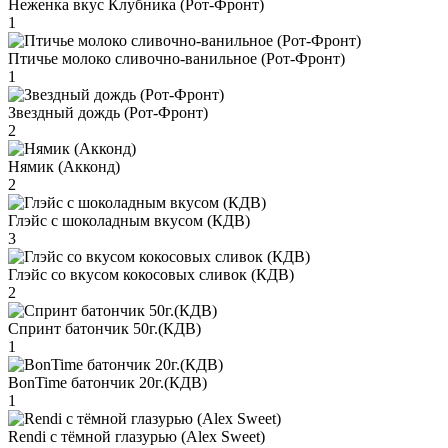
Неженка вкус Клубника (Рот-Фронт)
1
Птичье молоко сливочно-ванильное (Рот-Фронт)
1
Звездный дождь (Рот-Фронт)
2
Нямик (Акконд)
2
Глэйс с шоколадным вкусом (КДВ)
3
Глэйс со вкусом кокосовых сливок (КДВ)
2
Спринт батончик 50г.(КДВ)
1
BonTime батончик 20г.(КДВ)
1
Rendi с тёмной глазурью (Alex Sweet)