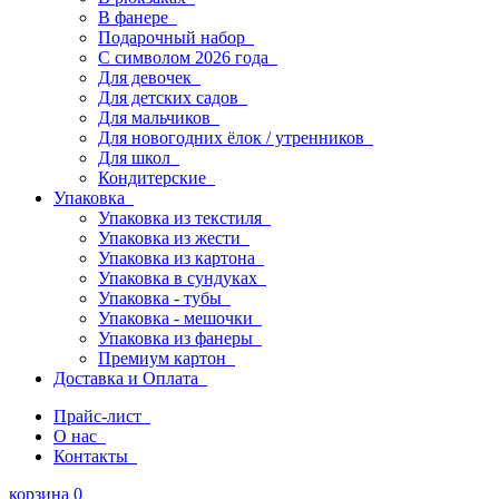
В фанере
Подарочный набор
С символом 2026 года
Для девочек
Для детских садов
Для мальчиков
Для новогодних ёлок / утренников
Для школ
Кондитерские
Упаковка
Упаковка из текстиля
Упаковка из жести
Упаковка из картона
Упаковка в сундуках
Упаковка - тубы
Упаковка - мешочки
Упаковка из фанеры
Премиум картон
Доставка и Оплата
Прайс-лист
О нас
Контакты
корзина
0