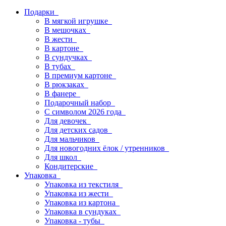
Подарки
В мягкой игрушке
В мешочках
В жести
В картоне
В сундучках
В тубах
В премиум картоне
В рюкзаках
В фанере
Подарочный набор
С символом 2026 года
Для девочек
Для детских садов
Для мальчиков
Для новогодних ёлок / утренников
Для школ
Кондитерские
Упаковка
Упаковка из текстиля
Упаковка из жести
Упаковка из картона
Упаковка в сундуках
Упаковка - тубы