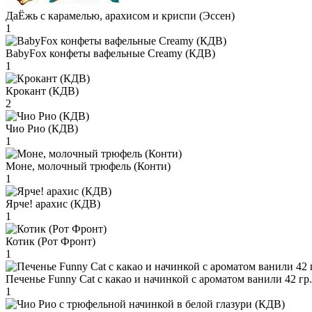
ДаЁжь с карамелью, арахисом и криспи (Эссен)
1
BabyFox конфеты вафельные Creamy (КДВ)
1
Крокант (КДВ)
2
Чио Рио (КДВ)
1
Моне, молочный трюфель (Конти)
1
Ярче! арахис (КДВ)
1
Котик (Рот Фронт)
1
Печенье Funny Сat с какао и начинкой с ароматом ванили 42 гр
1