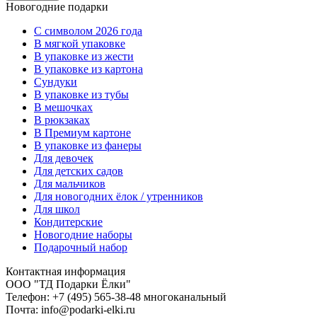
Новогодние подарки
C символом 2026 года
В мягкой упаковке
В упаковке из жести
В упаковке из картона
Сундуки
В упаковке из тубы
В мешочках
В рюкзаках
В Премиум картоне
В упаковке из фанеры
Для девочек
Для детских садов
Для мальчиков
Для новогодних ёлок / утренников
Для школ
Кондитерские
Новогодние наборы
Подарочный набор
Контактная информация
ООО "ТД Подарки Ёлки"
Телефон: +7 (495) 565-38-48 многоканальный
Почта: info@podarki-elki.ru