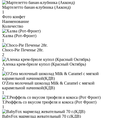
Мартелетто банан-клубника (Акконд)
1
Фото конфет
Наименование
Количество
Халва (Рот-Фронт)
1
Choco-Pie Печенье 28г.
2
Аленка крем-брюле купол (Красный Октябрь)
2
O'Zera молочный шоколад Milk & Caramel с мягкой
карамельной начинкой(КДВ)
1
Т.Рюффель со вкусом трюфеля и кокоса (Рот Фронт)
1
BabyFox мармелад жевательный 70 г.(КДВ)