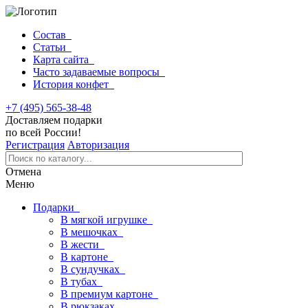
Состав
Статьи
Карта сайта
Часто задаваемые вопросы
История конфет
+7 (495) 565-38-48
Доставляем подарки
по всей России!
Регистрация
Авторизация
Отмена
Меню
Подарки
В мягкой игрушке
В мешочках
В жести
В картоне
В сундучках
В тубах
В премиум картоне
В рюкзаках