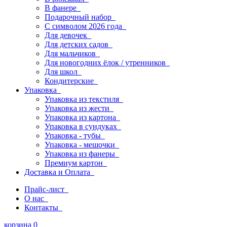
В фанере
Подарочный набор
С символом 2026 года
Для девочек
Для детских садов
Для мальчиков
Для новогодних ёлок / утренников
Для школ
Кондитерские
Упаковка
Упаковка из текстиля
Упаковка из жести
Упаковка из картона
Упаковка в сундуках
Упаковка - тубы
Упаковка - мешочки
Упаковка из фанеры
Премиум картон
Доставка и Оплата
Прайс-лист
О нас
Контакты
корзина
0