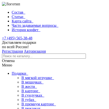
Состав
Статьи
Карта сайта
Часто задаваемые вопросы
История конфет
+7 (495) 565-38-48
Доставляем подарки
по всей России!
Регистрация
Авторизация
Отмена
Меню
Подарки
В мягкой игрушке
В мешочках
В жести
В картоне
В сундучках
В тубах
В премиум картоне
В рюкзаках