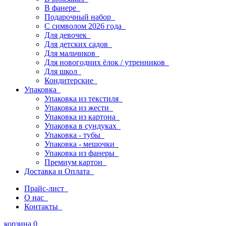
В фанере
Подарочный набор
С символом 2026 года
Для девочек
Для детских садов
Для мальчиков
Для новогодних ёлок / утренников
Для школ
Кондитерские
Упаковка
Упаковка из текстиля
Упаковка из жести
Упаковка из картона
Упаковка в сундуках
Упаковка - тубы
Упаковка - мешочки
Упаковка из фанеры
Премиум картон
Доставка и Оплата
Прайс-лист
О нас
Контакты
корзина
0