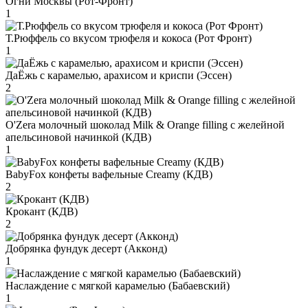
Огни Москвы (Рот-Фронт)
1
Т.Рюффель со вкусом трюфеля и кокоса (Рот Фронт)
1
ДаЁжь с карамелью, арахисом и криспи (Эссен)
2
O'Zera молочный шоколад Milk & Orange filling с желейной
апельсиновой начинкой (КДВ)
1
BabyFox конфеты вафельные Creamy (КДВ)
2
Крокант (КДВ)
2
Добрянка фундук десерт (Акконд)
1
Наслаждение с мягкой карамелью (Бабаевский)
1