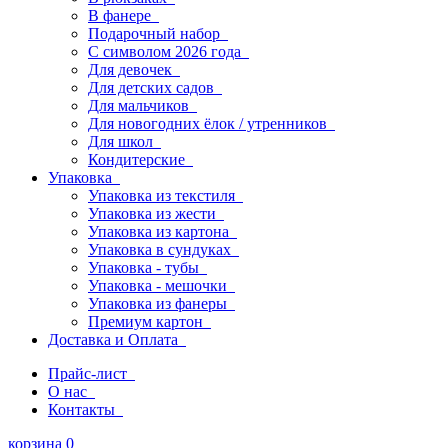
В фанере
Подарочный набор
С символом 2026 года
Для девочек
Для детских садов
Для мальчиков
Для новогодних ёлок / утренников
Для школ
Кондитерские
Упаковка
Упаковка из текстиля
Упаковка из жести
Упаковка из картона
Упаковка в сундуках
Упаковка - тубы
Упаковка - мешочки
Упаковка из фанеры
Премиум картон
Доставка и Оплата
Прайс-лист
О нас
Контакты
корзина
0