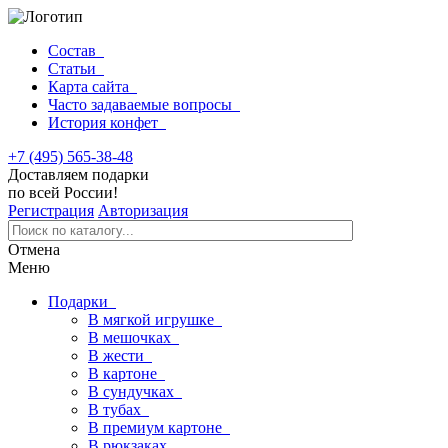
Состав
Статьи
Карта сайта
Часто задаваемые вопросы
История конфет
+7 (495) 565-38-48
Доставляем подарки
по всей России!
Регистрация
Авторизация
Отмена
Меню
Подарки
В мягкой игрушке
В мешочках
В жести
В картоне
В сундучках
В тубах
В премиум картоне
В рюкзаках