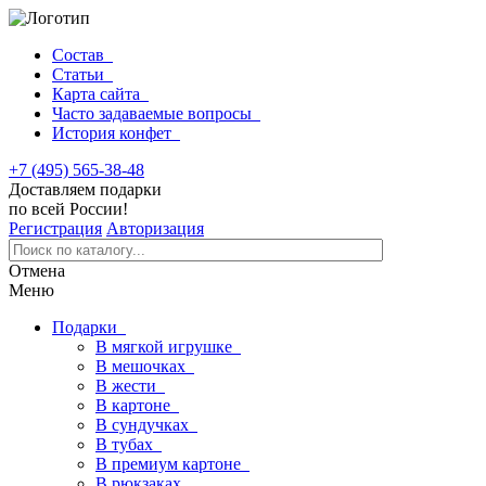
Состав
Статьи
Карта сайта
Часто задаваемые вопросы
История конфет
+7 (495) 565-38-48
Доставляем подарки
по всей России!
Регистрация
Авторизация
Отмена
Меню
Подарки
В мягкой игрушке
В мешочках
В жести
В картоне
В сундучках
В тубах
В премиум картоне
В рюкзаках