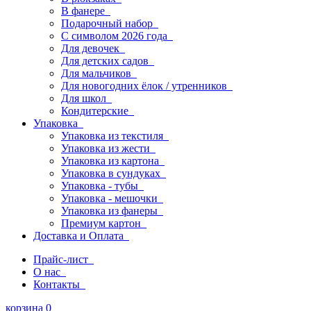
В фанере
Подарочный набор
С символом 2026 года
Для девочек
Для детских садов
Для мальчиков
Для новогодних ёлок / утренников
Для школ
Кондитерские
Упаковка
Упаковка из текстиля
Упаковка из жести
Упаковка из картона
Упаковка в сундуках
Упаковка - тубы
Упаковка - мешочки
Упаковка из фанеры
Премиум картон
Доставка и Оплата
Прайс-лист
О нас
Контакты
корзина
0