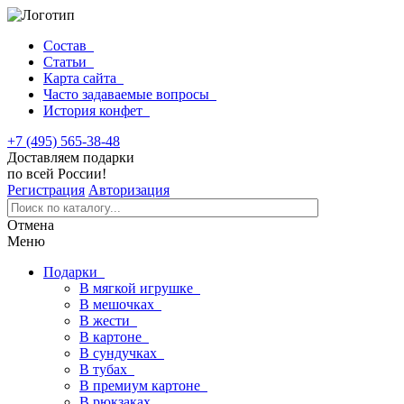
Состав
Статьи
Карта сайта
Часто задаваемые вопросы
История конфет
+7 (495) 565-38-48
Доставляем подарки
по всей России!
Регистрация
Авторизация
Отмена
Меню
Подарки
В мягкой игрушке
В мешочках
В жести
В картоне
В сундучках
В тубах
В премиум картоне
В рюкзаках