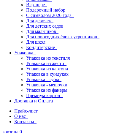
В фанере
Подарочный набор
С символом 2026 года
Для девочек
Для детских садов
Для мальчиков
Для новогодних ёлок / утренников
Для школ
Кондитерские
Упаковка
Упаковка из текстиля
Упаковка из жести
Упаковка из картона
Упаковка в сундуках
Упаковка - тубы
Упаковка - мешочки
Упаковка из фанеры
Премиум картон
Доставка и Оплата
Прайс-лист
О нас
Контакты
корзина
0