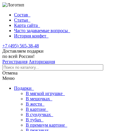
Состав
Статьи
Карта сайта
Часто задаваемые вопросы
История конфет
+7 (495) 565-38-48
Доставляем подарки
по всей России!
Регистрация
Авторизация
Отмена
Меню
Подарки
В мягкой игрушке
В мешочках
В жести
В картоне
В сундучках
В тубах
В премиум картоне
В рюкзаках