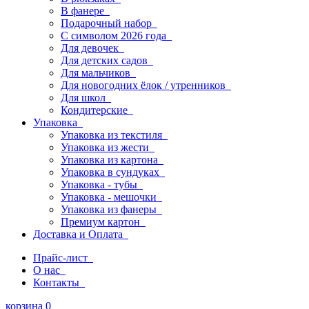
В фанере
Подарочный набор
С символом 2026 года
Для девочек
Для детских садов
Для мальчиков
Для новогодних ёлок / утренников
Для школ
Кондитерские
Упаковка
Упаковка из текстиля
Упаковка из жести
Упаковка из картона
Упаковка в сундуках
Упаковка - тубы
Упаковка - мешочки
Упаковка из фанеры
Премиум картон
Доставка и Оплата
Прайс-лист
О нас
Контакты
корзина
0