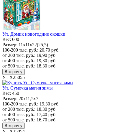
Уп. Домик новогодние окошки
Вес:
600
Размер:
11х11х22(25,5)
100-200 тыс. руб.:
20,70
руб.
от 200 тыс. руб.:
19,90
руб.
от 400 тыс. руб.:
19,30
руб.
от 500 тыс. руб.:
18,30
руб.
В корзину
У - Х25055
Уп. Сумочка магия зимы
Вес:
450
Размер:
20x11,5x7
100-200 тыс. руб.:
19,30
руб.
от 200 тыс. руб.:
18,30
руб.
от 400 тыс. руб.:
17,40
руб.
от 500 тыс. руб.:
16,70
руб.
В корзину
У - Х25054