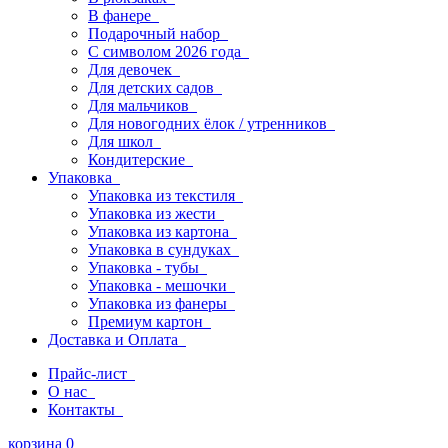
В фанере
Подарочный набор
С символом 2026 года
Для девочек
Для детских садов
Для мальчиков
Для новогодних ёлок / утренников
Для школ
Кондитерские
Упаковка
Упаковка из текстиля
Упаковка из жести
Упаковка из картона
Упаковка в сундуках
Упаковка - тубы
Упаковка - мешочки
Упаковка из фанеры
Премиум картон
Доставка и Оплата
Прайс-лист
О нас
Контакты
корзина
0