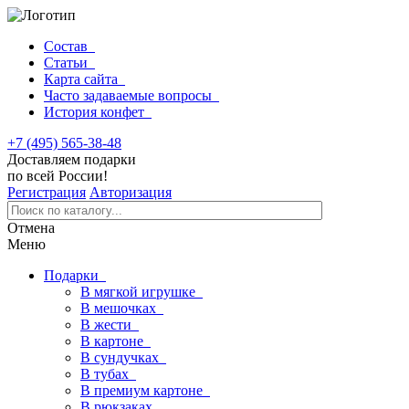
Состав
Статьи
Карта сайта
Часто задаваемые вопросы
История конфет
+7 (495) 565-38-48
Доставляем подарки
по всей России!
Регистрация
Авторизация
Отмена
Меню
Подарки
В мягкой игрушке
В мешочках
В жести
В картоне
В сундучках
В тубах
В премиум картоне
В рюкзаках