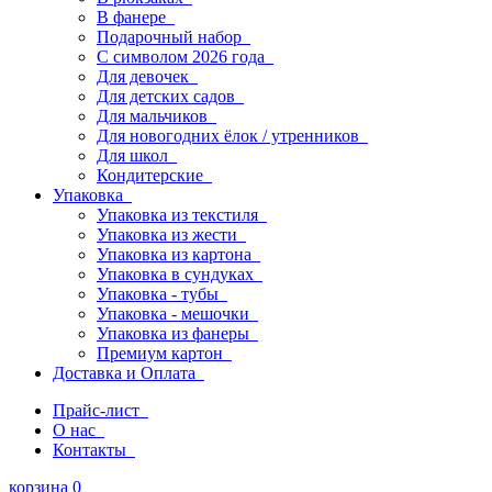
В фанере
Подарочный набор
С символом 2026 года
Для девочек
Для детских садов
Для мальчиков
Для новогодних ёлок / утренников
Для школ
Кондитерские
Упаковка
Упаковка из текстиля
Упаковка из жести
Упаковка из картона
Упаковка в сундуках
Упаковка - тубы
Упаковка - мешочки
Упаковка из фанеры
Премиум картон
Доставка и Оплата
Прайс-лист
О нас
Контакты
корзина
0