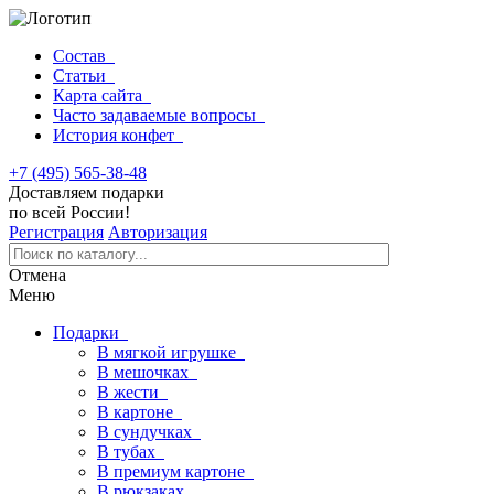
Состав
Статьи
Карта сайта
Часто задаваемые вопросы
История конфет
+7 (495) 565-38-48
Доставляем подарки
по всей России!
Регистрация
Авторизация
Отмена
Меню
Подарки
В мягкой игрушке
В мешочках
В жести
В картоне
В сундучках
В тубах
В премиум картоне
В рюкзаках