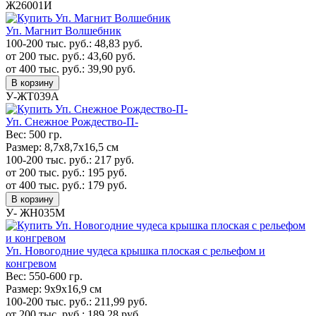
Ж26001И
Уп. Магнит Волшебник
100-200 тыс. руб.:
48,83
руб.
от 200 тыс. руб.:
43,60
руб.
от 400 тыс. руб.:
39,90
руб.
В корзину
У-ЖТ039А
Уп. Cнежное Рождество-П-
Вес:
500 гр.
Размер:
8,7х8,7х16,5 см
100-200 тыс. руб.:
217
руб.
от 200 тыс. руб.:
195
руб.
от 400 тыс. руб.:
179
руб.
В корзину
У- ЖН035М
Уп. Новогодние чудеса крышка плоская с рельефом и
конгревом
Вес:
550-600 гр.
Размер:
9х9х16,9 см
100-200 тыс. руб.:
211,99
руб.
от 200 тыс. руб.:
189,28
руб.