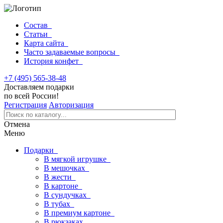
Состав
Статьи
Карта сайта
Часто задаваемые вопросы
История конфет
+7 (495) 565-38-48
Доставляем подарки
по всей России!
Регистрация
Авторизация
Отмена
Меню
Подарки
В мягкой игрушке
В мешочках
В жести
В картоне
В сундучках
В тубах
В премиум картоне
В рюкзаках