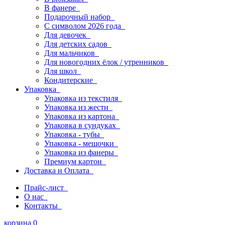
В фанере
Подарочный набор
С символом 2026 года
Для девочек
Для детских садов
Для мальчиков
Для новогодних ёлок / утренников
Для школ
Кондитерские
Упаковка
Упаковка из текстиля
Упаковка из жести
Упаковка из картона
Упаковка в сундуках
Упаковка - тубы
Упаковка - мешочки
Упаковка из фанеры
Премиум картон
Доставка и Оплата
Прайс-лист
О нас
Контакты
корзина
0