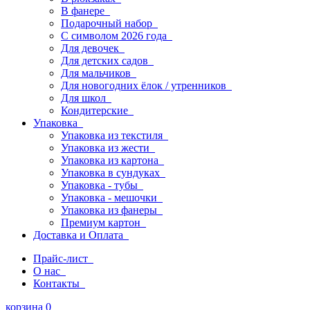
В фанере
Подарочный набор
С символом 2026 года
Для девочек
Для детских садов
Для мальчиков
Для новогодних ёлок / утренников
Для школ
Кондитерские
Упаковка
Упаковка из текстиля
Упаковка из жести
Упаковка из картона
Упаковка в сундуках
Упаковка - тубы
Упаковка - мешочки
Упаковка из фанеры
Премиум картон
Доставка и Оплата
Прайс-лист
О нас
Контакты
корзина
0