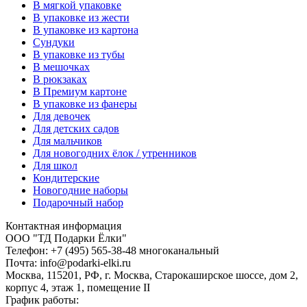
В мягкой упаковке
В упаковке из жести
В упаковке из картона
Сундуки
В упаковке из тубы
В мешочках
В рюкзаках
В Премиум картоне
В упаковке из фанеры
Для девочек
Для детских садов
Для мальчиков
Для новогодних ёлок / утренников
Для школ
Кондитерские
Новогодние наборы
Подарочный набор
Контактная информация
ООО "ТД Подарки Ёлки"
Телефон: +7 (495) 565-38-48 многоканальный
Почта: info@podarki-elki.ru
Москва, 115201, РФ, г. Москва, Старокаширское шоссе, дом 2,
корпус 4, этаж 1, помещение II
График работы: