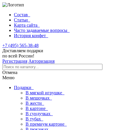
Состав
Статьи
Карта сайта
Часто задаваемые вопросы
История конфет
+7 (495) 565-38-48
Доставляем подарки
по всей России!
Регистрация
Авторизация
Отмена
Меню
Подарки
В мягкой игрушке
В мешочках
В жести
В картоне
В сундучках
В тубах
В премиум картоне
В рюкзаках