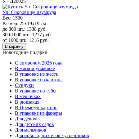
У - Д26025
Уп. Сокровище изумруда
Вес:
1500
Размер:
25х19х19 см
до 300 шт.:
1338
руб.
300-1000 шт.:
1277
руб.
от 1000 шт.:
1216
руб.
В корзину
Новогодние подарки
C символом 2026 года
В мягкой упаковке
В упаковке из жести
В упаковке из картона
Сундуки
В упаковке из тубы
В мешочках
В рюкзаках
В Премиум картоне
В упаковке из фанеры
Для девочек
Для детских садов
Для мальчиков
Для новогодних ёлок / утренников