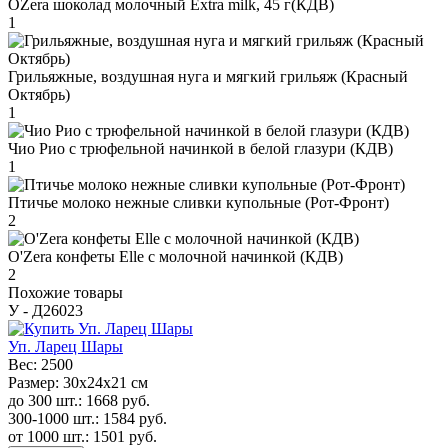
OZera шоколад молочный Extra milk, 45 г(КДВ)
1
Грильяжные, воздушная нуга и мягкий грильяж (Красный
Октябрь)
1
Чио Рио с трюфельной начинкой в белой глазури (КДВ)
1
Птичье молоко нежные сливки купольные (Рот-Фронт)
2
O'Zera конфеты Elle с молочной начинкой (КДВ)
2
Похожие товары
У - Д26023
Уп. Ларец Шары
Вес:
2500
Размер:
30х24х21 см
до 300 шт.:
1668
руб.
300-1000 шт.:
1584
руб.
от 1000 шт.:
1501
руб.