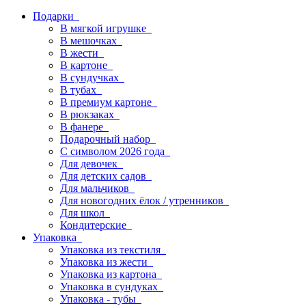
Подарки
В мягкой игрушке
В мешочках
В жести
В картоне
В сундучках
В тубах
В премиум картоне
В рюкзаках
В фанере
Подарочный набор
С символом 2026 года
Для девочек
Для детских садов
Для мальчиков
Для новогодних ёлок / утренников
Для школ
Кондитерские
Упаковка
Упаковка из текстиля
Упаковка из жести
Упаковка из картона
Упаковка в сундуках
Упаковка - тубы