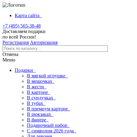
Карта сайта
+7 (495) 565-38-48
Доставляем подарки
по всей России!
Регистрация
Авторизация
Отмена
Меню
Подарки
В мягкой игрушке
В мешочках
В жести
В картоне
В сундучках
В тубах
В премиум картоне
В рюкзаках
В фанере
Подарочный набор
С символом 2026 года
Для девочек