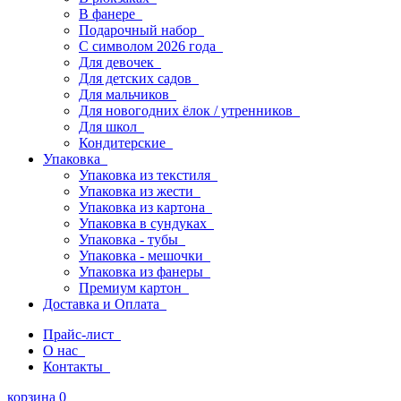
В фанере
Подарочный набор
С символом 2026 года
Для девочек
Для детских садов
Для мальчиков
Для новогодних ёлок / утренников
Для школ
Кондитерские
Упаковка
Упаковка из текстиля
Упаковка из жести
Упаковка из картона
Упаковка в сундуках
Упаковка - тубы
Упаковка - мешочки
Упаковка из фанеры
Премиум картон
Доставка и Оплата
Прайс-лист
О нас
Контакты
корзина
0