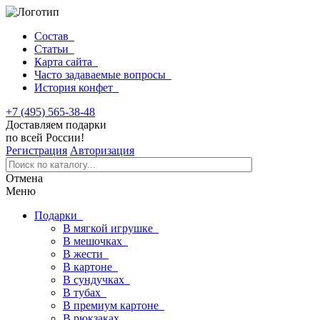
Состав
Статьи
Карта сайта
Часто задаваемые вопросы
История конфет
+7 (495) 565-38-48
Доставляем подарки
по всей России!
Регистрация
Авторизация
Отмена
Меню
Подарки
В мягкой игрушке
В мешочках
В жести
В картоне
В сундучках
В тубах
В премиум картоне
В рюкзаках