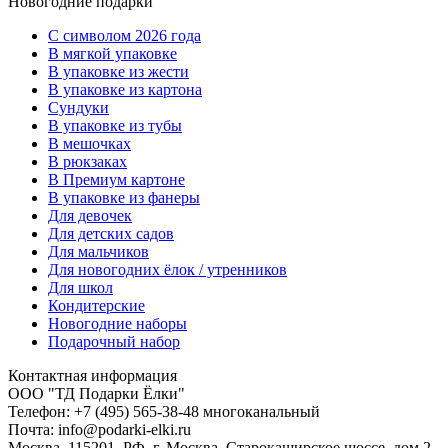
Новогодние подарки
C символом 2026 года
В мягкой упаковке
В упаковке из жести
В упаковке из картона
Сундуки
В упаковке из тубы
В мешочках
В рюкзаках
В Премиум картоне
В упаковке из фанеры
Для девочек
Для детских садов
Для мальчиков
Для новогодних ёлок / утренников
Для школ
Кондитерские
Новогодние наборы
Подарочный набор
Контактная информация
ООО "ТД Подарки Ёлки"
Телефон: +7 (495) 565-38-48 многоканальный
Почта: info@podarki-elki.ru
Москва, 115201, РФ, г. Москва, Старокаширское шоссе, дом 2,