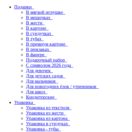
Подарки
В мягкой игрушке
В мешочках
В жести
В картоне
В сундучках
В тубах
В премиум картоне
В рюкзаках
В фанере
Подарочный набор
С символом 2026 года
Для девочек
Для детских садов
Для мальчиков
Для новогодних ёлок / утренников
Для школ
Кондитерские
Упаковка
Упаковка из текстиля
Упаковка из жести
Упаковка из картона
Упаковка в сундуках
Упаковка - тубы