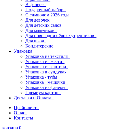
В фанере
Подарочный набор
С символом 2026 года
Для девочек
Для детских садов
Для мальчиков
Для новогодних ёлок / утренников
Для школ
Кондитерские
Упаковка
Упаковка из текстиля
Упаковка из жести
Упаковка из картона
Упаковка в сундуках
Упаковка - тубы
Упаковка - мешочки
Упаковка из фанеры
Премиум картон
Доставка и Оплата
Прайс-лист
О нас
Контакты
корзина
0