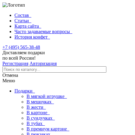
Состав
Статьи
Карта сайта
Часто задаваемые вопросы
История конфет
+7 (495) 565-38-48
Доставляем подарки
по всей России!
Регистрация
Авторизация
Отмена
Меню
Подарки
В мягкой игрушке
В мешочках
В жести
В картоне
В сундучках
В тубах
В премиум картоне
В рюкзаках