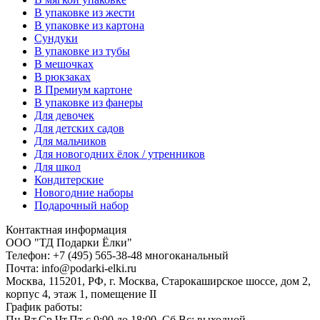
В упаковке из жести
В упаковке из картона
Сундуки
В упаковке из тубы
В мешочках
В рюкзаках
В Премиум картоне
В упаковке из фанеры
Для девочек
Для детских садов
Для мальчиков
Для новогодних ёлок / утренников
Для школ
Кондитерские
Новогодние наборы
Подарочный набор
Контактная информация
ООО "ТД Подарки Ёлки"
Телефон: +7 (495) 565-38-48 многоканальный
Почта: info@podarki-elki.ru
Москва, 115201, РФ, г. Москва, Старокаширское шоссе, дом 2,
корпус 4, этаж 1, помещение II
График работы:
Пн,Вт,Ср,Чт,Пт с 9:00 до 18:00, Сб,Вс: выходной