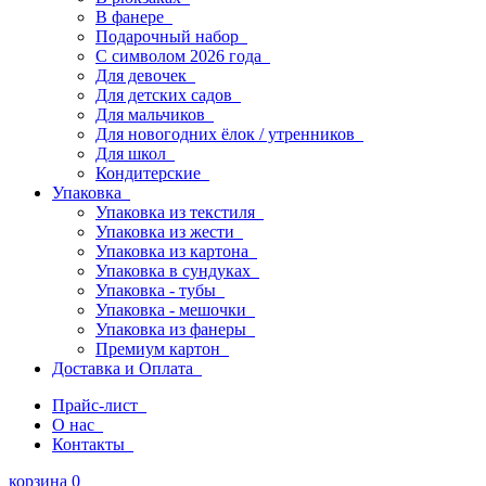
В фанере
Подарочный набор
С символом 2026 года
Для девочек
Для детских садов
Для мальчиков
Для новогодних ёлок / утренников
Для школ
Кондитерские
Упаковка
Упаковка из текстиля
Упаковка из жести
Упаковка из картона
Упаковка в сундуках
Упаковка - тубы
Упаковка - мешочки
Упаковка из фанеры
Премиум картон
Доставка и Оплата
Прайс-лист
О нас
Контакты
корзина
0