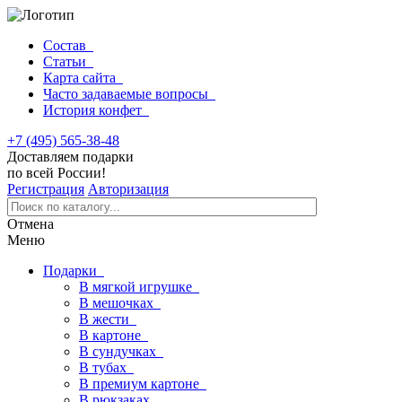
Состав
Статьи
Карта сайта
Часто задаваемые вопросы
История конфет
+7 (495) 565-38-48
Доставляем подарки
по всей России!
Регистрация
Авторизация
Отмена
Меню
Подарки
В мягкой игрушке
В мешочках
В жести
В картоне
В сундучках
В тубах
В премиум картоне
В рюкзаках