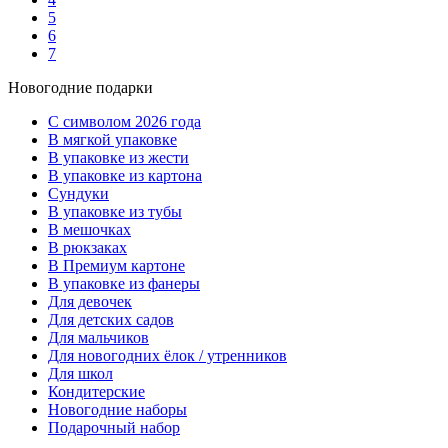
5
6
7
Новогодние подарки
C символом 2026 года
В мягкой упаковке
В упаковке из жести
В упаковке из картона
Сундуки
В упаковке из тубы
В мешочках
В рюкзаках
В Премиум картоне
В упаковке из фанеры
Для девочек
Для детских садов
Для мальчиков
Для новогодних ёлок / утренников
Для школ
Кондитерские
Новогодние наборы
Подарочный набор