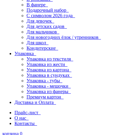
В фанере
Подарочный набор
С символом 2026 года
Для девочек
Для детских садов
Для мальчиков
Для новогодних ёлок / утренников
Для школ
Кондитерские
Упаковка
Упаковка из текстиля
Упаковка из жести
Упаковка из картона
Упаковка в сундуках
Упаковка - тубы
Упаковка - мешочки
Упаковка из фанеры
Премиум картон
Доставка и Оплата
Прайс-лист
О нас
Контакты
корзина
0