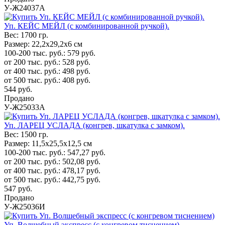
У-Ж24037А
Уп. КЕЙС МЕЙЛ (с комбинированной ручкой).
Вес:
1700 гр.
Размер:
22,2х29,2х6 см
100-200 тыс. руб.:
579
руб.
от 200 тыс. руб.:
528
руб.
от 400 тыс. руб.:
498
руб.
от 500 тыс. руб.:
408
руб.
544
руб.
Продано
У-Ж25033А
Уп. ЛАРЕЦ УСЛАДА (конгрев, шкатулка с замком).
Вес:
1500 гр.
Размер:
11,5х25,5х12,5 см
100-200 тыс. руб.:
547,27
руб.
от 200 тыс. руб.:
502,08
руб.
от 400 тыс. руб.:
478,17
руб.
от 500 тыс. руб.:
442,75
руб.
547
руб.
Продано
У-Ж25036И
Уп. Волшебный экспресс (с конгревом тиснением)