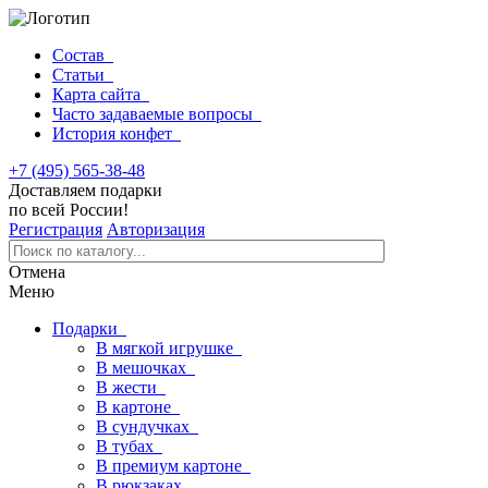
Состав
Статьи
Карта сайта
Часто задаваемые вопросы
История конфет
+7 (495) 565-38-48
Доставляем подарки
по всей России!
Регистрация
Авторизация
Отмена
Меню
Подарки
В мягкой игрушке
В мешочках
В жести
В картоне
В сундучках
В тубах
В премиум картоне
В рюкзаках