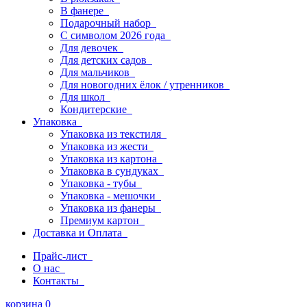
В фанере
Подарочный набор
С символом 2026 года
Для девочек
Для детских садов
Для мальчиков
Для новогодних ёлок / утренников
Для школ
Кондитерские
Упаковка
Упаковка из текстиля
Упаковка из жести
Упаковка из картона
Упаковка в сундуках
Упаковка - тубы
Упаковка - мешочки
Упаковка из фанеры
Премиум картон
Доставка и Оплата
Прайс-лист
О нас
Контакты
корзина
0