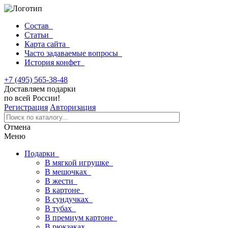
Состав
Статьи
Карта сайта
Часто задаваемые вопросы
История конфет
+7 (495) 565-38-48
Доставляем подарки
по всей России!
Регистрация
Авторизация
Отмена
Меню
Подарки
В мягкой игрушке
В мешочках
В жести
В картоне
В сундучках
В тубах
В премиум картоне
В рюкзаках