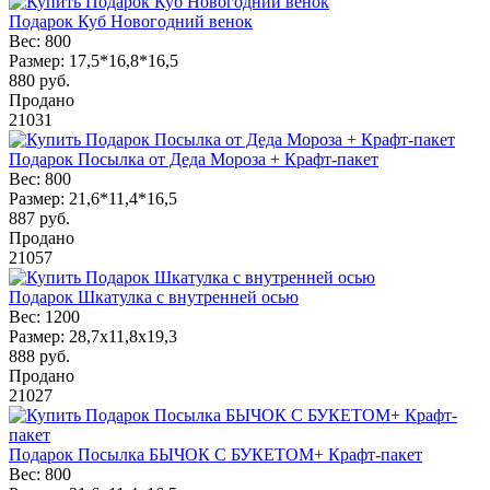
Подарок Куб Новогодний венок
Вес:
800
Размер:
17,5*16,8*16,5
880
руб.
Продано
21031
Подарок Посылка от Деда Мороза + Крафт-пакет
Вес:
800
Размер:
21,6*11,4*16,5
887
руб.
Продано
21057
Подарок Шкатулка с внутренней осью
Вес:
1200
Размер:
28,7х11,8х19,3
888
руб.
Продано
21027
Подарок Посылка БЫЧОК С БУКЕТОМ+ Крафт-пакет
Вес:
800