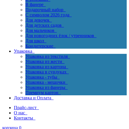
В фанере
Подарочный набор
С символом 2026 года
Для девочек
Для детских садов
Для мальчиков
Для новогодних ёлок / утренников
Для школ
Кондитерские
Упаковка
Упаковка из текстиля
Упаковка из жести
Упаковка из картона
Упаковка в сундуках
Упаковка - тубы
Упаковка - мешочки
Упаковка из фанеры
Премиум картон
Доставка и Оплата
Прайс-лист
О нас
Контакты
корзина
0