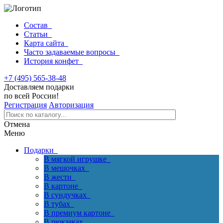
Состав
Статьи
Карта сайта
Часто задаваемые вопросы
История конфет
+7 (495) 565-38-48
Доставляем подарки
по всей России!
Регистрация
Авторизация
Отмена
Меню
Подарки
В мягкой игрушке
В мешочках
В жести
В картоне
В сундучках
В тубах
В премиум картоне
В рюкзаках