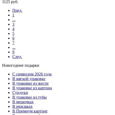
1125
руб.
Пред.
1
...
3
4
5
6
7
...
9
След.
Новогодние подарки
C символом 2026 года
В мягкой упаковке
В упаковке из жести
В упаковке из картона
Сундуки
В упаковке из тубы
В мешочках
В рюкзаках
В Премиум картоне