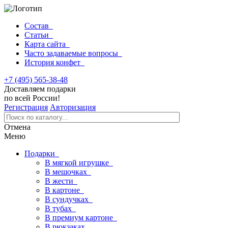
Состав
Статьи
Карта сайта
Часто задаваемые вопросы
История конфет
+7 (495) 565-38-48
Доставляем подарки
по всей России!
Регистрация
Авторизация
Отмена
Меню
Подарки
В мягкой игрушке
В мешочках
В жести
В картоне
В сундучках
В тубах
В премиум картоне
В рюкзаках