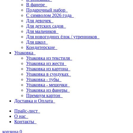
В фанере
Подарочный набор
С символом 2026 года
Для девочек
Для детских садов
Для мальчиков
Для новогодних ёлок / утренников
Для школ
Кондитерские
Упаковка
Упаковка из текстиля
Упаковка из жести
Упаковка из картона
Упаковка в сундуках
Упаковка - тубы
Упаковка - мешочки
Упаковка из фанеры
Премиум картон
Доставка и Оплата
Прайс-лист
О нас
Контакты
корзина
0