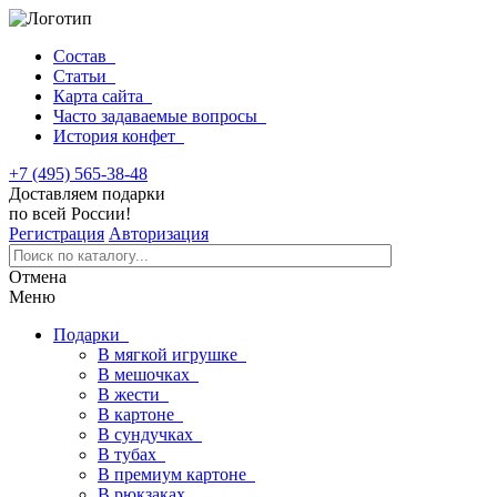
Состав
Статьи
Карта сайта
Часто задаваемые вопросы
История конфет
+7 (495) 565-38-48
Доставляем подарки
по всей России!
Регистрация
Авторизация
Отмена
Меню
Подарки
В мягкой игрушке
В мешочках
В жести
В картоне
В сундучках
В тубах
В премиум картоне
В рюкзаках