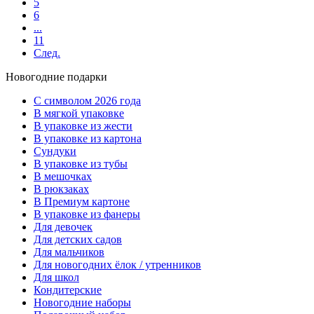
5
6
...
11
След.
Новогодние подарки
C символом 2026 года
В мягкой упаковке
В упаковке из жести
В упаковке из картона
Сундуки
В упаковке из тубы
В мешочках
В рюкзаках
В Премиум картоне
В упаковке из фанеры
Для девочек
Для детских садов
Для мальчиков
Для новогодних ёлок / утренников
Для школ
Кондитерские
Новогодние наборы