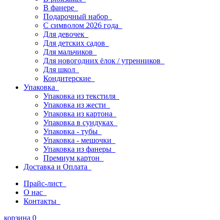
В фанере
Подарочный набор
С символом 2026 года
Для девочек
Для детских садов
Для мальчиков
Для новогодних ёлок / утренников
Для школ
Кондитерские
Упаковка
Упаковка из текстиля
Упаковка из жести
Упаковка из картона
Упаковка в сундуках
Упаковка - тубы
Упаковка - мешочки
Упаковка из фанеры
Премиум картон
Доставка и Оплата
Прайс-лист
О нас
Контакты
корзина
0