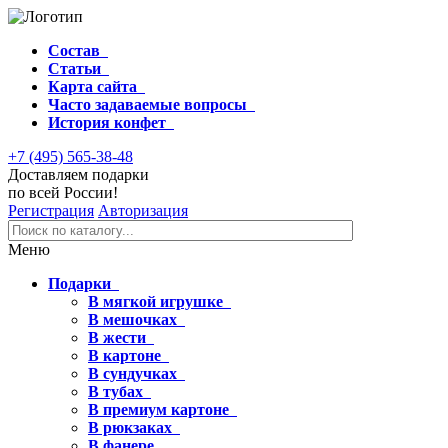
Состав
Статьи
Карта сайта
Часто задаваемые вопросы
История конфет
+7 (495) 565-38-48
Доставляем подарки
по всей России!
Регистрация
Авторизация
Меню
Подарки
В мягкой игрушке
В мешочках
В жести
В картоне
В сундучках
В тубах
В премиум картоне
В рюкзаках
В фанере